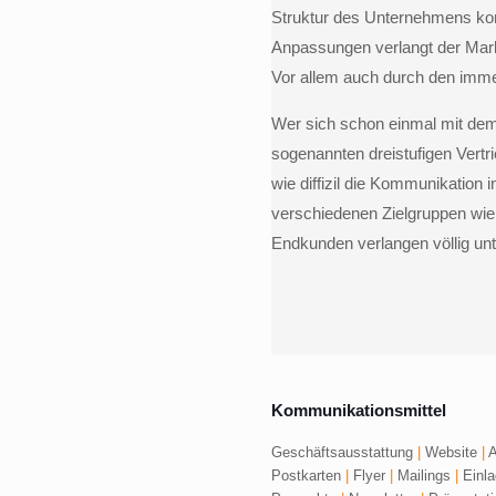
Struktur des Unternehmens kom
Anpassungen verlangt der Markt
Vor allem auch durch den imme
Wer sich schon einmal mit d
sogenannten dreistufigen Vertr
wie diffizil die Kommunikation 
verschiedenen Zielgruppen wie
Endkunden verlangen völlig un
Kommunikationsmittel
Geschäftsausstattung
|
Website
|
A
Postkarten
|
Flyer
|
Mailings
|
Einl