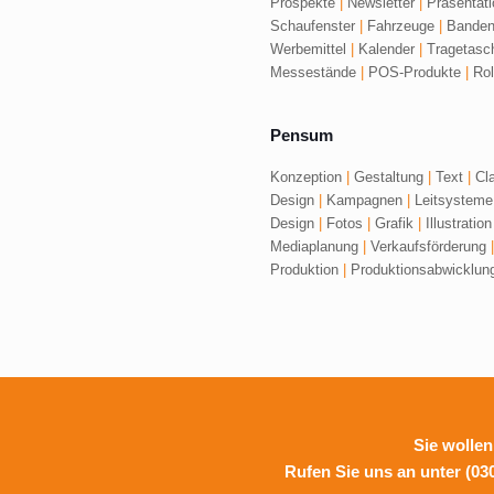
Prospekte
|
Newsletter
|
Präsentat
Schaufenster
|
Fahrzeuge
|
Banden
Werbemittel
|
Kalender
|
Tragetas
Messestände
|
POS-Produkte
|
Rol
Pensum
Konzeption
|
Gestaltung
|
Text
|
Cla
Design
|
Kampagnen
|
Leitsystem
Design
|
Fotos
|
Grafik
|
Illustratio
Mediaplanung
|
Verkaufsförderung
|
Produktion
|
Produktionsabwicklun
Sie wolle
Rufen Sie uns an unter
(03