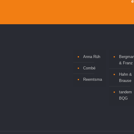
e
Anna Rüh
Bergma
& Franz
Combé
Hahn &
Reemtsma
Brause
tandem
BQG