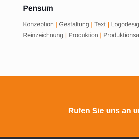
Pensum
Konzeption
|
Gestaltung
|
Text
|
Logodesi
Reinzeichnung
|
Produktion
|
Produktionsa
Rufen Sie uns an u