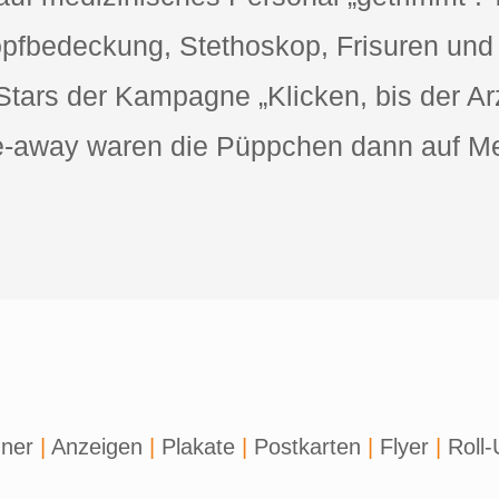
 Kopfbedeckung, Stethoskop, Frisuren u
ars der Kampagne „Klicken, bis der Arzt
ve-away waren die Püppchen dann auf M
ner
|
Anzeigen
|
Plakate
|
Postkarten
|
Flyer
|
Roll-