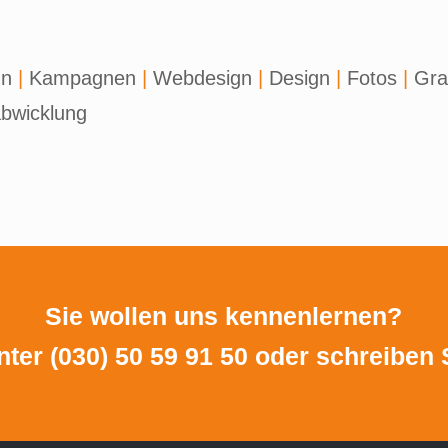
gn
|
Kampagnen
|
Webdesign
|
Design
|
Fotos
|
Gra
bwicklung
Sie wollen uns kennenlernen?
nter
(030) 50 59 91 50
oder schreiben 